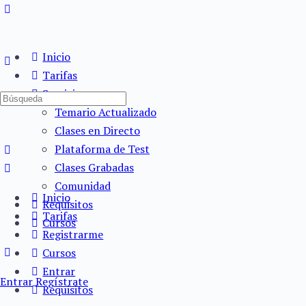
Inicio
Tarifas
Servicios
Búsqueda
Temario Actualizado
de:
Clases en Directo
Plataforma de Test
Clases Grabadas
Comunidad
Inicio
Requisitos
Tarifas
Cursos
Registrarme
Cursos
Entrar
Entrar
Regístrate
Requisitos