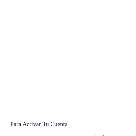
Bienvenido/a a la academia
Oposición Bomberos
Estamos aquí para ayudarte a cumplir un sueño. El camino
no es sencillo, pero juntos llegaremos a la meta.
Para Activar Tu Cuenta