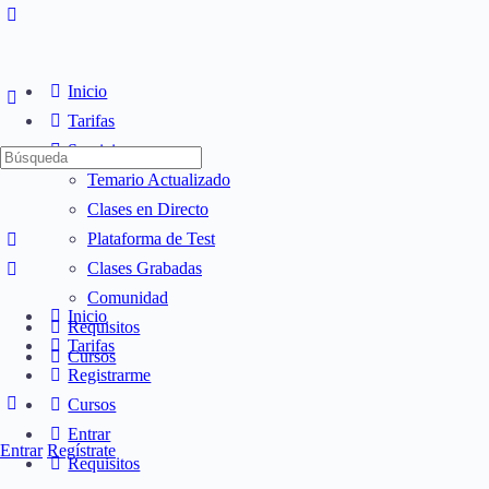
Inicio
Tarifas
Servicios
Búsqueda
Temario Actualizado
de:
Clases en Directo
Plataforma de Test
Clases Grabadas
Comunidad
Inicio
Requisitos
Tarifas
Cursos
Registrarme
Cursos
Entrar
Entrar
Regístrate
Requisitos