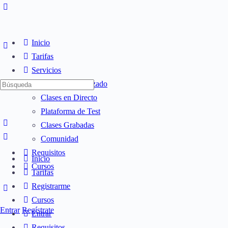
Inicio
Tarifas
Servicios
Búsqueda
Temario Actualizado
de:
Clases en Directo
Plataforma de Test
Clases Grabadas
Comunidad
Requisitos
Inicio
Cursos
Tarifas
Registrarme
Cursos
Entrar
Regístrate
Entrar
Requisitos