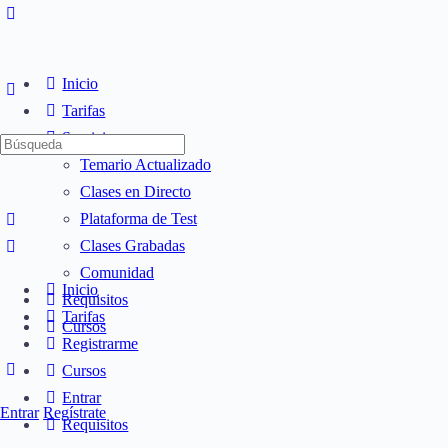
Inicio
Tarifas
Servicios
Búsqueda
Temario Actualizado
de:
Clases en Directo
Plataforma de Test
Clases Grabadas
Comunidad
Inicio
Requisitos
Tarifas
Cursos
Registrarme
Cursos
Entrar
Entrar
Regístrate
Requisitos