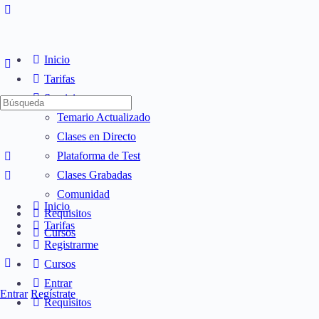
Inicio
Tarifas
Servicios
Búsqueda
Temario Actualizado
de:
Clases en Directo
Plataforma de Test
Clases Grabadas
Comunidad
Inicio
Requisitos
Tarifas
Cursos
Registrarme
Cursos
Entrar
Entrar
Regístrate
Requisitos