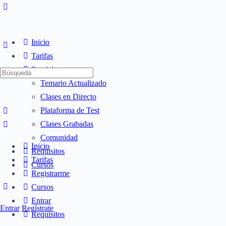
Inicio
Tarifas
Servicios
Búsqueda
Temario Actualizado
de:
Clases en Directo
Plataforma de Test
Clases Grabadas
Comunidad
Inicio
Requisitos
Tarifas
Cursos
Registrarme
Cursos
Entrar
Entrar
Regístrate
Requisitos