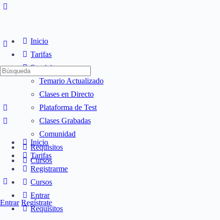
Inicio
Tarifas
Servicios
Búsqueda
Temario Actualizado
de:
Clases en Directo
Plataforma de Test
Clases Grabadas
Comunidad
Inicio
Requisitos
Tarifas
Cursos
Registrarme
Cursos
Entrar
Entrar
Regístrate
Requisitos