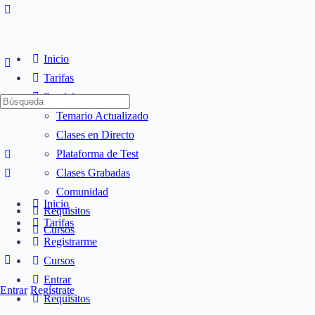
Inicio
Tarifas
Servicios
Búsqueda
Temario Actualizado
de:
Clases en Directo
Plataforma de Test
Clases Grabadas
Comunidad
Inicio
Requisitos
Tarifas
Cursos
Registrarme
Cursos
Entrar
Entrar
Regístrate
Requisitos